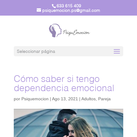
633 615 409
psiquemocion.ps@gmail.com
Seleccionar página
Cómo saber si tengo
dependencia emocional
por
Psiquemocion
|
Ago 13, 2021
|
Adultos
,
Pareja