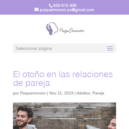
633 615 409
psiquemocion.ps@gmail.com
Seleccionar página
El otoño en las relaciones
de pareja
por
Psiquemocion
|
Nov 11, 2019
|
Adultos
,
Pareja